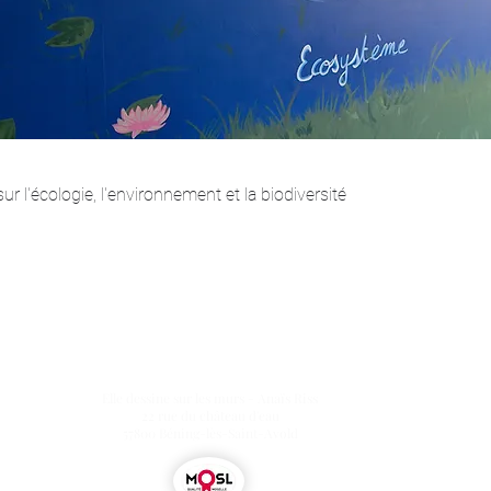
r l'écologie, l'environnement et la biodiversité
Elle dessine sur les murs - Anaïs Riss
22 rue du château d'eau
57800 Béning-lès-Saint-Avold