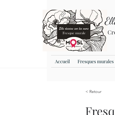
El
Cr
Accueil
Fresques murales
< Retour
Fresq