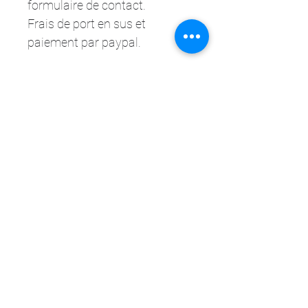
formulaire de contact.
Frais de port en sus et 
paiement par paypal. 
Elle dessine sur les murs - Anaïs Riss
22 rue du château d'eau
57800 Béning-lès-Saint-Avold
0617061568
contact@elledessinesurlesmurs.fr