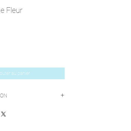
e Fleur
1
outer au panier
SON
ou envoie possible par La Poste 
pour le timbre)