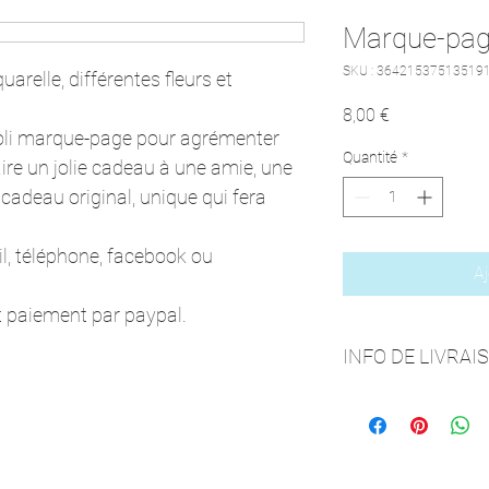
Marque-pag
SKU : 36421537513519
arelle, différentes fleurs et 
Prix
8,00 €
joli marque-page pour agrémenter 
Quantité
*
ire un jolie cadeau à une amie, une 
 cadeau original, unique qui fera 
 téléphone, facebook ou 
Aj
t paiement par paypal. 
INFO DE LIVRAI
Remis en main propre 
(coût supplémentaire 