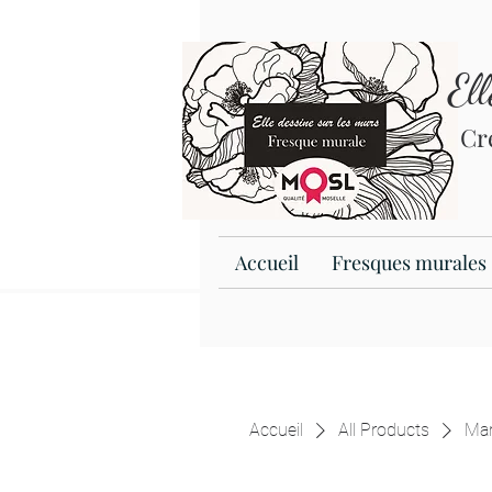
El
Cr
Accueil
Fresques murales
Accueil
All Products
Mar